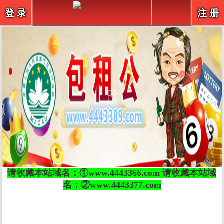
登 录
注 册
请收藏本站域名：①www.4443366.com 请收藏本站域
名：②www.4443377.com