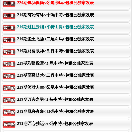
220期饥肠辘辘<③尾⑥码>包租公独家发表
高手贴
219期有始有终<十码中特>包租公独家发表
高手贴
219期过往云烟<平特⒈肖>包租公独家发表
高手贴
219期尘土飞扬<二尾⒋码>包租公独家发表
高手贴
219期财富战神<⒍肖中特>包租公独家发表
高手贴
219期彩财经营<3 尾中特>包租公独家发表
高手贴
219期高级技术<二肖中特>包租公独家发表
高手贴
219期笑对人生<②尾中特>包租公独家发表
高手贴
219期万夫之勇<2 头中特>包租公独家发表
高手贴
219期夙兴夜寐<13码中特>包租公独家发表
高手贴
219期匠心独运<6 码中特>包租公独家发表
高手贴