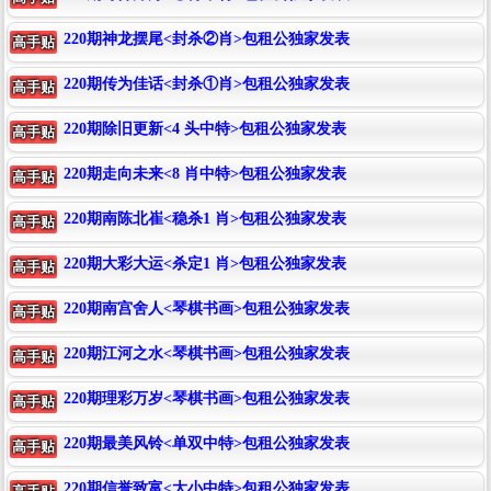
220期神龙摆尾<封杀②肖>包租公独家发表
高手贴
220期传为佳话<封杀①肖>包租公独家发表
高手贴
220期除旧更新<4 头中特>包租公独家发表
高手贴
220期走向未来<8 肖中特>包租公独家发表
高手贴
220期南陈北崔<稳杀1 肖>包租公独家发表
高手贴
220期大彩大运<杀定1 肖>包租公独家发表
高手贴
220期南宫舍人<琴棋书画>包租公独家发表
高手贴
220期江河之水<琴棋书画>包租公独家发表
高手贴
220期理彩万岁<琴棋书画>包租公独家发表
高手贴
220期最美风铃<单双中特>包租公独家发表
高手贴
220期信誉致富<大小中特>包租公独家发表