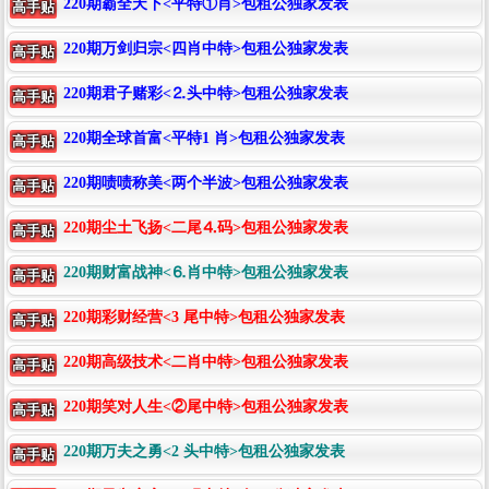
220期霸全天下<平特①肖>包租公独家发表
高手贴
220期万剑归宗<四肖中特>包租公独家发表
高手贴
220期君子赌彩<⒉头中特>包租公独家发表
高手贴
220期全球首富<平特1 肖>包租公独家发表
高手贴
220期啧啧称美<两个半波>包租公独家发表
高手贴
220期尘土飞扬<二尾⒋码>包租公独家发表
高手贴
220期财富战神<⒍肖中特>包租公独家发表
高手贴
220期彩财经营<3 尾中特>包租公独家发表
高手贴
220期高级技术<二肖中特>包租公独家发表
高手贴
220期笑对人生<②尾中特>包租公独家发表
高手贴
220期万夫之勇<2 头中特>包租公独家发表
高手贴