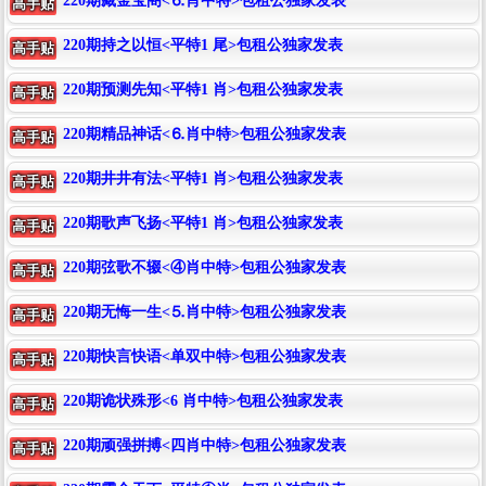
220期藏金宝阁<⒍肖中特>包租公独家发表
高手贴
220期持之以恒<平特1 尾>包租公独家发表
高手贴
220期预测先知<平特1 肖>包租公独家发表
高手贴
220期精品神话<⒍肖中特>包租公独家发表
高手贴
220期井井有法<平特1 肖>包租公独家发表
高手贴
220期歌声飞扬<平特1 肖>包租公独家发表
高手贴
220期弦歌不辍<④肖中特>包租公独家发表
高手贴
220期无悔一生<⒌肖中特>包租公独家发表
高手贴
220期快言快语<单双中特>包租公独家发表
高手贴
220期诡状殊形<6 肖中特>包租公独家发表
高手贴
220期顽强拼搏<四肖中特>包租公独家发表
高手贴