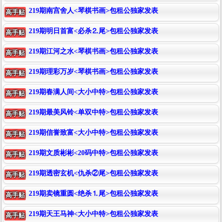
219期南宫舍人<琴棋书画>包租公独家发表
高手贴
219期明日首富<必杀⒉尾>包租公独家发表
高手贴
219期江河之水<琴棋书画>包租公独家发表
高手贴
219期理彩万岁<琴棋书画>包租公独家发表
高手贴
219期春满人间<大小中特>包租公独家发表
高手贴
219期最美风铃<单双中特>包租公独家发表
高手贴
219期信誉致富<大小中特>包租公独家发表
高手贴
219期文质彬彬<20码中特>包租公独家发表
高手贴
219期透密玄机<仇杀②尾>包租公独家发表
高手贴
219期卖镜重圆<绝杀⒈尾>包租公独家发表
高手贴
219期天王马神<大小中特>包租公独家发表
高手贴