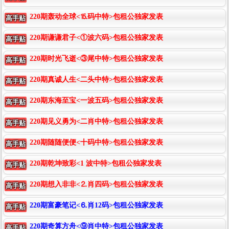
220期轰动全球<⒖码中特>包租公独家发表
高手贴
220期谦谦君子<①波六码>包租公独家发表
高手贴
220期时光飞逝<③尾中特>包租公独家发表
高手贴
220期真诚人生<二头中特>包租公独家发表
高手贴
220期东海至宝<一波五码>包租公独家发表
高手贴
220期见义勇为<二肖中特>包租公独家发表
高手贴
220期随随便便<十码中特>包租公独家发表
高手贴
220期乾坤致彩<1 波中特>包租公独家发表
高手贴
220期想入非非<⒉肖四码>包租公独家发表
高手贴
220期富豪笔记<⒍肖12码>包租公独家发表
高手贴
220期奇算方舟<⑨肖中特>包租公独家发表
高手贴