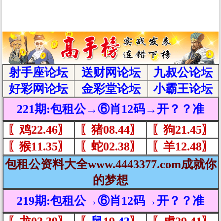
射手座论坛
送财网论坛
九叔公论坛
好彩网论坛
金彩堂论坛
小霸王论坛
221期:包租公→⑥肖12码→开？？准
〖鸡22.46〗
〖猪08.44〗
〖狗21.45〗
〖猴11.35〗
〖蛇02.38〗
〖羊12.48〗
包租公资料大全www.4443377.com成就你
的梦想
219期:包租公→⑥肖12码→开？？准