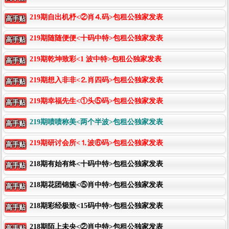
219期自出机杼<②肖⒋码>包租公独家发表
高手贴
219期随随便便<十码中特>包租公独家发表
高手贴
219期乾坤致彩<1 波中特>包租公独家发表
高手贴
219期想入非非<⒉肖四码>包租公独家发表
高手贴
219期幸福先生<①头⑤码>包租公独家发表
高手贴
219期啧啧称美<两个半波>包租公独家发表
高手贴
219期研讨会所<⒈波⑥码>包租公独家发表
高手贴
218期有始有终<十码中特>包租公独家发表
高手贴
218期花团锦簇<⑤肖中特>包租公独家发表
高手贴
218期彩经极致<15码中特>包租公独家发表
高手贴
218期陌上未央<②肖中特>包租公独家发表
高手贴