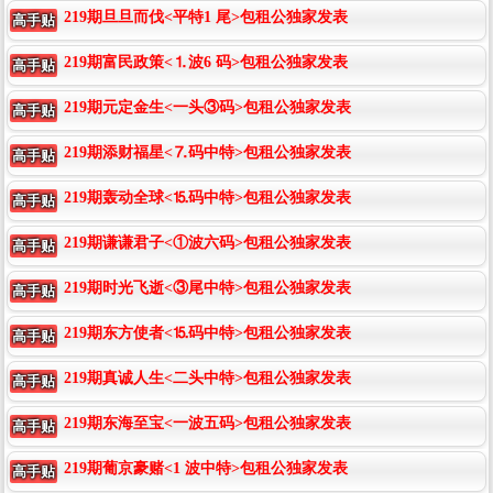
219期旦旦而伐<平特1 尾>包租公独家发表
高手贴
219期富民政策<⒈波6 码>包租公独家发表
高手贴
219期元定金生<一头③码>包租公独家发表
高手贴
219期添财福星<⒎码中特>包租公独家发表
高手贴
219期轰动全球<⒖码中特>包租公独家发表
高手贴
219期谦谦君子<①波六码>包租公独家发表
高手贴
219期时光飞逝<③尾中特>包租公独家发表
高手贴
219期东方使者<⒖码中特>包租公独家发表
高手贴
219期真诚人生<二头中特>包租公独家发表
高手贴
219期东海至宝<一波五码>包租公独家发表
高手贴
219期葡京豪赌<1 波中特>包租公独家发表
高手贴