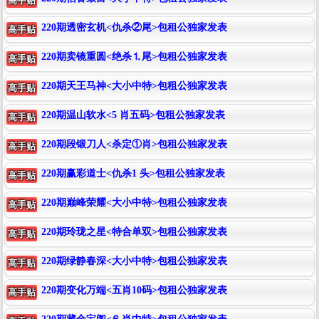
高手贴
220期透密玄机<仇杀②尾>包租公独家发表
高手贴
220期卖镜重圆<绝杀⒈尾>包租公独家发表
高手贴
220期天王马神<大小中特>包租公独家发表
高手贴
220期温山软水<5 肖五码>包租公独家发表
高手贴
220期段锻刀人<杀定①肖>包租公独家发表
高手贴
220期赢彩道士<仇杀1 头>包租公独家发表
高手贴
220期巅峰荣耀<大小中特>包租公独家发表
高手贴
220期玲珑之星<特合单双>包租公独家发表
高手贴
220期绿静春深<大小中特>包租公独家发表
高手贴
220期变化万端<五肖10码>包租公独家发表
高手贴