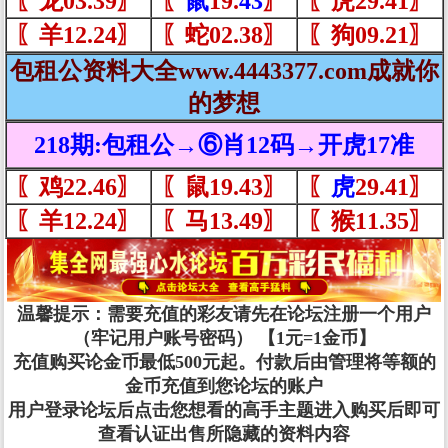
〖龙03.39〗
〖
鼠
19.
43
〗
〖虎29.41〗
〖羊12.24〗
〖蛇02.38〗
〖狗09.21〗
包租公资料大全www.4443377.com成就你
的梦想
218期:包租公→⑥肖12码→开虎17准
〖鸡22.46〗
〖鼠19.43〗
〖
虎
29.41〗
〖羊12.24〗
〖马13.49〗
〖猴11.35〗
温馨提示：需要充值的彩友请先在论坛注册一个用户
（牢记用户账号密码） 【1元=1金币】
充值购买论金币最低500元起。付款后由管理将等额的
金币充值到您论坛的账户
用户登录论坛后点击您想看的高手主题进入购买后即可
查看认证出售所隐藏的资料内容