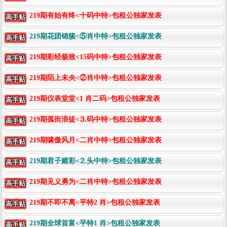
219期有始有终<十码中特>包租公独家发表
高手贴
219期花团锦簇<⑤肖中特>包租公独家发表
高手贴
219期彩经极致<15码中特>包租公独家发表
高手贴
219期陌上未央<②肖中特>包租公独家发表
高手贴
219期仪表堂堂<1 肖二码>包租公独家发表
高手贴
219期孤街浪徒<⒊码中特>包租公独家发表
高手贴
219期啸傲风月<二肖中特>包租公独家发表
高手贴
219期君子赌彩<⒉头中特>包租公独家发表
高手贴
219期见义勇为<二肖中特>包租公独家发表
高手贴
219期不即不离<平特2 肖>包租公独家发表
高手贴
219期全球首富<平特1 肖>包租公独家发表
高手贴