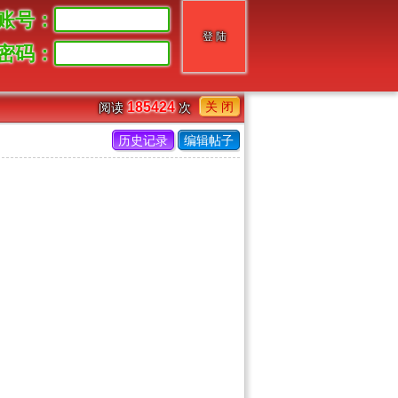
账号：
密码：
关 闭
185424
阅读
次
历史记录
编辑帖子