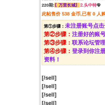
220期:
〖万里长城〗
⒉头中特
🦚
此帖售价 538 金币,已有 0 人
未注册账号点击
第①步骤：
第②步骤：
注册好的账
第③步骤：
联系论坛管
第④步骤：
登录到你注
资料！
[/sell]
[/sell]
[/sell]
[/sell]