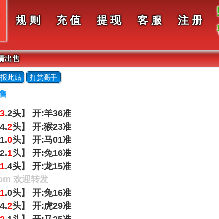
规 则
充 值
提 现
客 服
注 册
申请出售
举报此贴
打赏高手
出售
3
.2头】 开:羊36准
4.
2
头】 开:猴23准
1.
0
头】 开:马01准
2.
1
头】 开:兔16准
1
.4头】 开:龙15准
om 欢迎转发
1
.0头】 开:兔16准
4.
2
头】 开:虎29准