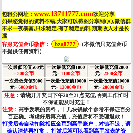
www.13711777.com
包租公网址：
欢迎分享
如果您觉得的资料不错,大家可以截图分享到QQ,微信群
不求一夜暴富,只求稳定.有了稳定的料,期期收入才是长
远
bzg8777
客服充值金币微信：
（本微信只充值金币
不提供任何资料）
一次最低充值500元
一次最低充值1000
一次最低充值2000
=
500金币
元=
1100金币
元=
2300金币
一次最低充值5000
一次最低充值10000
一次最低充值20000
元=
6000金币
元=
13000金币
元=
28000金币
注意：
请绕开开奖日下午20至21点充值,否则工作忙时
不保证能及时充进！
注意：
高手发表的资料，十几块钱做个参考不保证百分
百正确。考虑好后再充值，充值后将不受理退款！
打赏后会自动扣除相应金币到高手账户，对错不退，请
确认清楚再打赏， 打赏后就可以看到高手发表的资