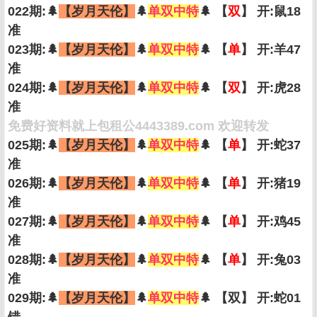
022期:🌲
【岁月天伦】
🌲
单双中特
🌲 【
双
】 开:鼠18
准
023期:🌲
【岁月天伦】
🌲
单双中特
🌲 【
单
】 开:羊47
准
024期:🌲
【岁月天伦】
🌲
单双中特
🌲 【
双
】 开:虎28
准
免费好资料就上包租公4443389.com 欢迎转发
025期:🌲
【岁月天伦】
🌲
单双中特
🌲 【
单
】 开:蛇37
准
026期:🌲
【岁月天伦】
🌲
单双中特
🌲 【
单
】 开:猪19
准
027期:🌲
【岁月天伦】
🌲
单双中特
🌲 【
单
】 开:鸡45
准
028期:🌲
【岁月天伦】
🌲
单双中特
🌲 【
单
】 开:兔03
准
029期:🌲
【岁月天伦】
🌲
单双中特
🌲 【双】 开:蛇01