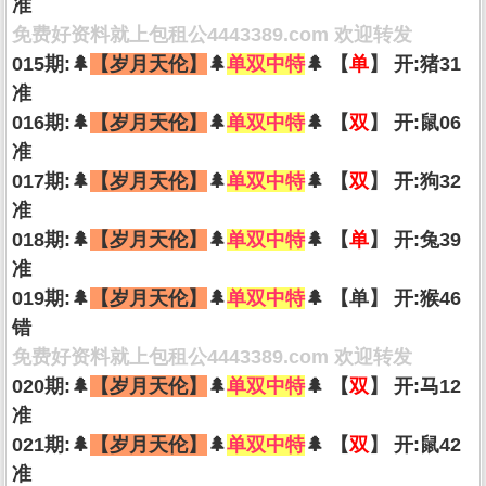
准
免费好资料就上包租公4443389.com 欢迎转发
015期:🌲
【岁月天伦】
🌲
单双中特
🌲 【
单
】 开:猪31
准
016期:🌲
【岁月天伦】
🌲
单双中特
🌲 【
双
】 开:鼠06
准
017期:🌲
【岁月天伦】
🌲
单双中特
🌲 【
双
】 开:狗32
准
018期:🌲
【岁月天伦】
🌲
单双中特
🌲 【
单
】 开:兔39
准
019期:🌲
【岁月天伦】
🌲
单双中特
🌲 【单】 开:猴46
错
免费好资料就上包租公4443389.com 欢迎转发
020期:🌲
【岁月天伦】
🌲
单双中特
🌲 【
双
】 开:马12
准
021期:🌲
【岁月天伦】
🌲
单双中特
🌲 【
双
】 开:鼠42
准